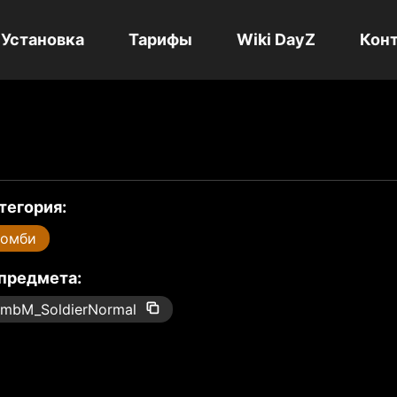
Установка
Тарифы
Wiki DayZ
Кон
тегория:
Зомби
 предмета:
mbM_SoldierNormal