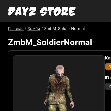
Главная
/
Зомби
/
ZmbM_SoldierNormal
ZmbM_SoldierNormal
Ка
ID
Z