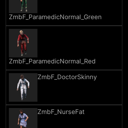
ZmbF_ParamedicNormal_Green
ZmbF_ParamedicNormal_Red
ZmbF_DoctorSkinny
ZmbF_NurseFat