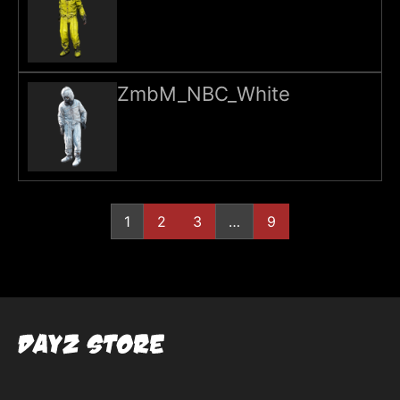
ZmbM_NBC_White
Пагинация
1
2
3
…
9
записей