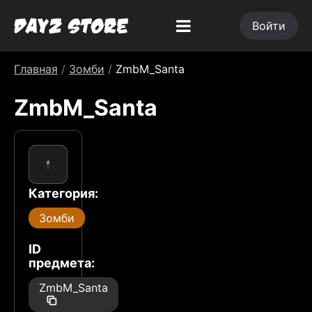
Войти
Главная
/
Зомби
/
ZmbM_Santa
ZmbM_Santa
Категория:
Зомби
ID
предмета:
ZmbM_Santa