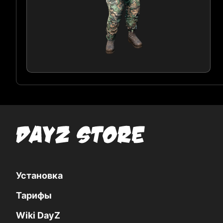
Установка
Тарифы
Wiki DayZ