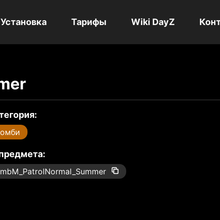
Установка
Тарифы
Wiki DayZ
Кон
mer
тегория:
Зомби
 предмета:
mbM_PatrolNormal_Summer