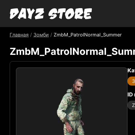
Главная
/
Зомби
/
ZmbM_PatrolNormal_Summer
ZmbM_PatrolNormal_Sum
Ка
ID
Z