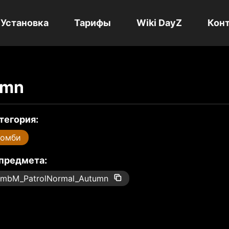
Установка
Тарифы
Wiki DayZ
Кон
umn
тегория:
Зомби
 предмета:
mbM_PatrolNormal_Autumn