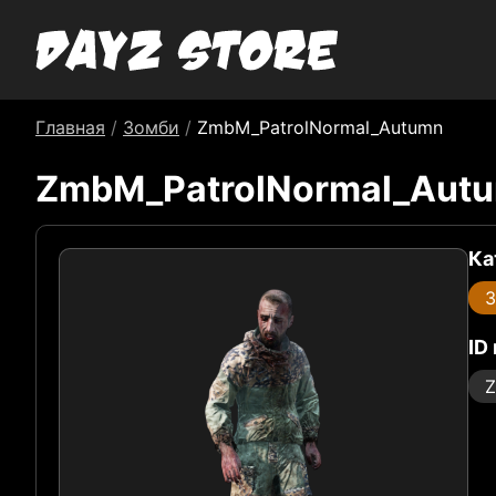
Главная
/
Зомби
/
ZmbM_PatrolNormal_Autumn
ZmbM_PatrolNormal_Aut
Ка
ID
Z