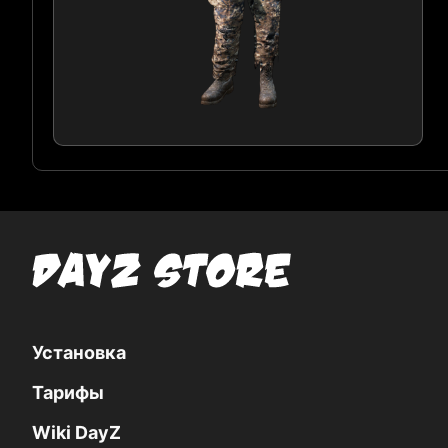
Установка
Тарифы
Wiki DayZ