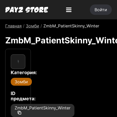
Войти
Главная
/
Зомби
/
ZmbM_PatientSkinny_Winter
ZmbM_PatientSkinny_Wint
Категория:
Зомби
ID
предмета:
ZmbM_PatientSkinny_Winter