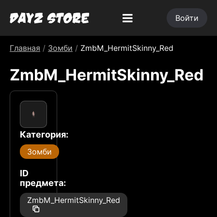
Войти
Главная
/
Зомби
/
ZmbM_HermitSkinny_Red
ZmbM_HermitSkinny_Red
Категория:
Зомби
ID
предмета:
ZmbM_HermitSkinny_Red