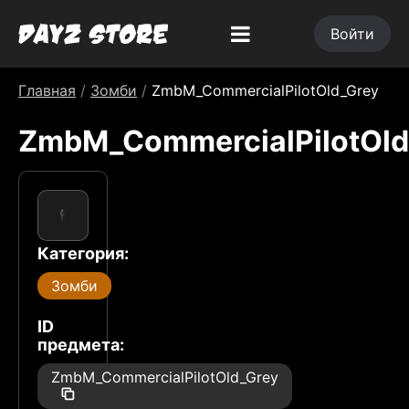
Войти
Главная
/
Зомби
/
ZmbM_CommercialPilotOld_Grey
ZmbM_CommercialPilotOld
Категория:
Зомби
ID
предмета:
ZmbM_CommercialPilotOld_Grey