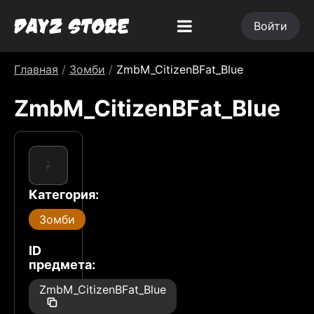
Войти
Главная
/
Зомби
/
ZmbM_CitizenBFat_Blue
ZmbM_CitizenBFat_Blue
Категория:
Зомби
ID
предмета:
ZmbM_CitizenBFat_Blue