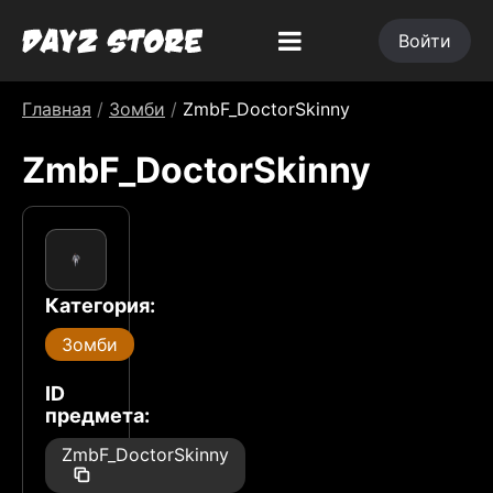
Войти
Главная
/
Зомби
/
ZmbF_DoctorSkinny
ZmbF_DoctorSkinny
Категория:
Зомби
ID
предмета:
ZmbF_DoctorSkinny