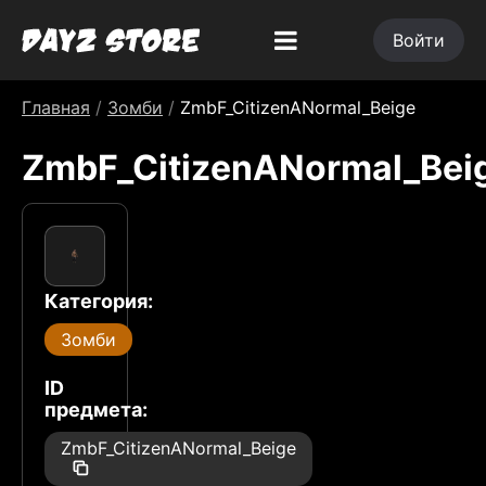
Войти
Главная
/
Зомби
/
ZmbF_CitizenANormal_Beige
ZmbF_CitizenANormal_Bei
Категория:
Зомби
ID
предмета:
ZmbF_CitizenANormal_Beige