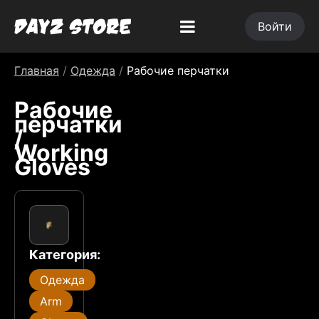
Войти
Главная
/
Одежда
/
Рабочие перчатки
Рабочие
перчатки
/
Working
Gloves
Категория:
Одежда
Arm