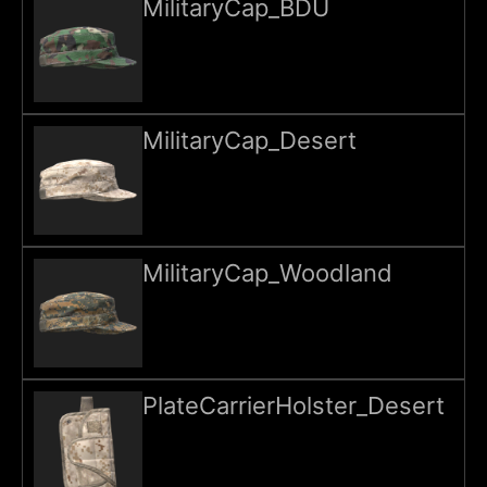
MilitaryCap_BDU
MilitaryCap_Desert
MilitaryCap_Woodland
PlateCarrierHolster_Desert