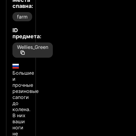
спавна:
farm
ID
предмета:
Wellies_Green
Большие
и
прочные
резиновые
сапоги
до
колена.
В них
ваши
ноги
не