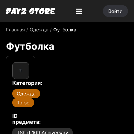
Войти
Главная
/
Одежда
/
Футболка
Футболка
Категория:
Одежда
Torso
ID
предмета:
TShirt_10thAnniversary