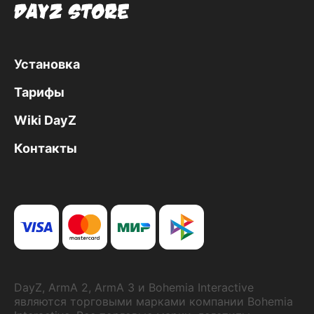
Установка
Тарифы
Wiki DayZ
Контакты
DayZ, ArmA 2, ArmA 3 и Bohemia Interactive
являются торговыми марками компании Bohemia