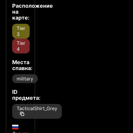
Расположение
на
карте:
Tier
3
Tier
4
Места
спавна:
military
ID
предмета:
TacticalShirt_Grey