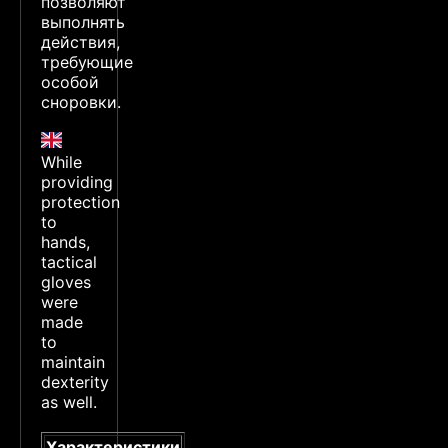
позволяют
выполнять
действия,
требующие
особой
сноровки.
While
providing
protection
to
hands,
tactical
gloves
were
made
to
maintain
dexterity
as well.
Характеристики