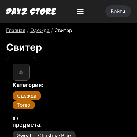
Войти
Главная
/
Одежда
/
Свитер
Свитер
Категория:
Одежда
Torso
ID
предмета:
Sweater_ChristmasBlue