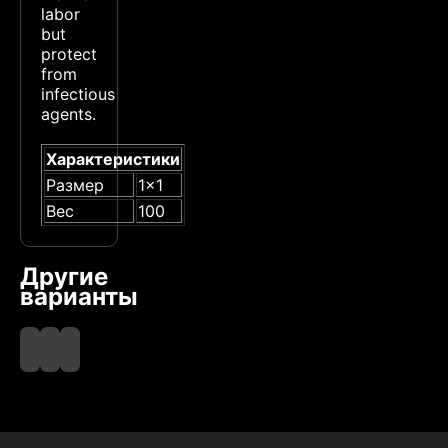
labor
but
protect
from
infectious
agents.
Характеристики
Размер
1x1
Вес
100
Другие
варианты
Blue
LightBlue
White