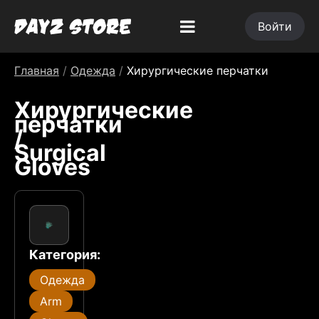
Войти
Главная
/
Одежда
/
Хирургические перчатки
Хирургические
перчатки
/
Surgical
Gloves
Категория:
Одежда
Arm