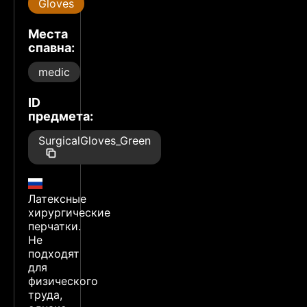
Gloves
Места
спавна:
medic
ID
предмета:
SurgicalGloves_Green
Латексные
хирургические
перчатки.
Не
подходят
для
физического
труда,