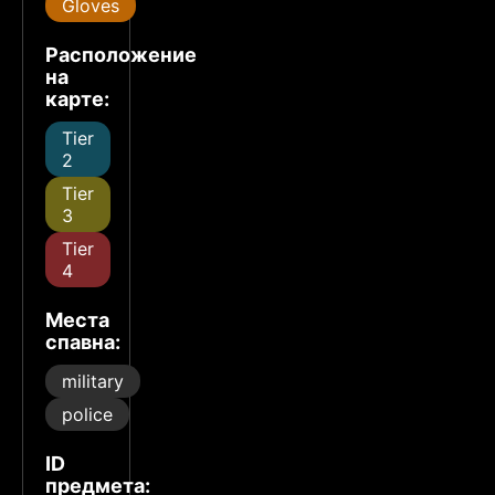
Gloves
Расположение
на
карте:
Tier
2
Tier
3
Tier
4
Места
спавна:
military
police
ID
предмета: