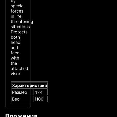
by
special
forces
in life
threatening
situations.
Protects
both
head
and
face
with
the
attached
visor.
Характеристики
Размер
4x4
Вес
1100
Вложения