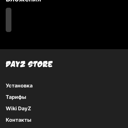
Визор
штурмового
шлема
Установка
Тарифы
Wiki DayZ
Контакты