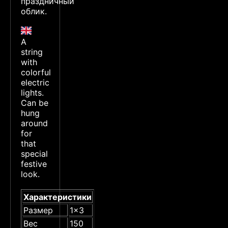
праздничный
облик.
A
string
with
colorful
electric
lights.
Can be
hung
around
for
that
special
festive
look.
Характеристики
Размер
1x3
Вес
150