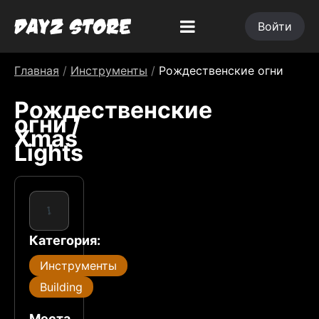
Войти
Главная
/
Инструменты
/
Рождественские огни
Рождественские
огни /
Xmas
Lights
Категория:
Инструменты
Building
Места