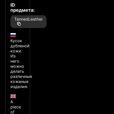
ID
предмета:
TannedLeather
Кусок
дубленой
кожи.
Из
него
можно
делать
различные
кожаные
изделия.
A
piece
of