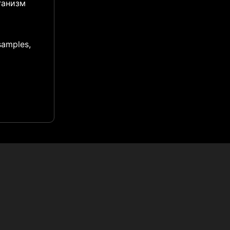
ганизм
samples,