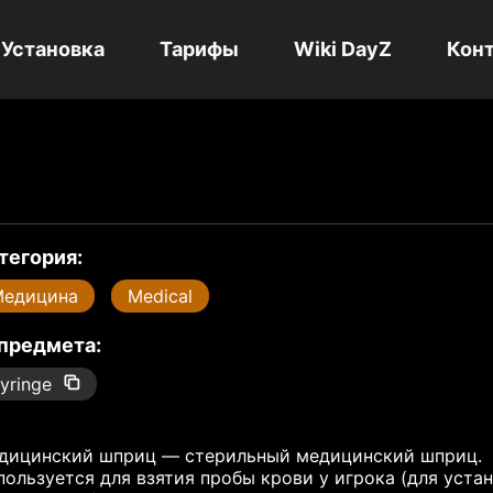
Установка
Тарифы
Wiki DayZ
Кон
тегория:
Медицина
Medical
 предмета:
yringe
дицинский шприц — стерильный медицинский шприц.
пользуется для взятия пробы крови у игрока (для уста