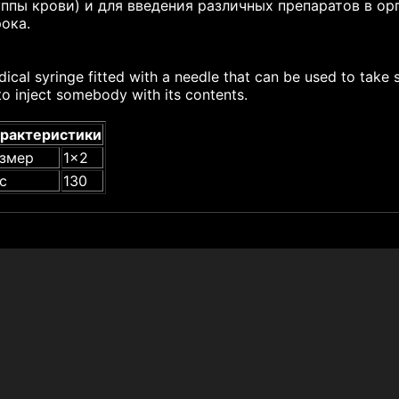
уппы крови) и для введения различных препаратов в ор
рока.
ical syringe fitted with a needle that can be used to take 
to inject somebody with its contents.
рактеристики
змер
1x2
с
130