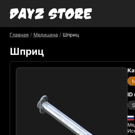
Главная
/
Медицина
/
Шприц
Шприц
Ка
ID
S
Ме
Ис