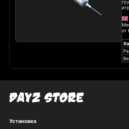
гр
иг
Med
or 
Ха
Ра
Ве
Установка