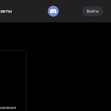
такты
Войти
новления