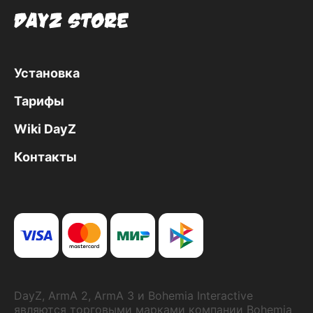
Установка
Тарифы
Wiki DayZ
Контакты
DayZ, ArmA 2, ArmA 3 и Bohemia Interactive
являются торговыми марками компании Bohemia