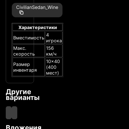
CivilianSedan_Wine
Характеристики
4
Вместимость
игрока
Макс.
156
скорость
км/ч
10x40
Размер
(400
инвентаря
мест)
Другие
варианты
CivilianSedan
Black
Вложения