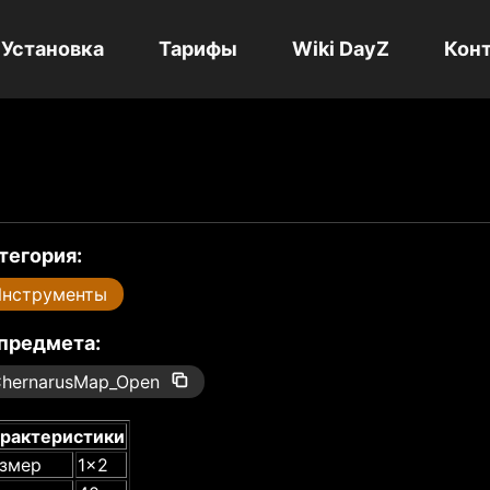
Установка
Тарифы
Wiki DayZ
Кон
тегория:
нструменты
 предмета:
hernarusMap_Open
рактеристики
змер
1x2