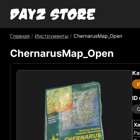
Главная
/
Инструменты
/
ChernarusMap_Open
ChernarusMap_Open
Ка
И
ID
C
Ха
Ра