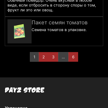
Обычный помидор. Очень вкусный в любом
виде, если отбросить в сторону споры о том,
фрукт ли это или овощ.
Пакет семян томатов
Семена томатов в упаковке.
Пагинация
1
2
3
…
6
записей