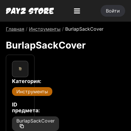
Войти
Главная
/
Инструменты
/
BurlapSackCover
BurlapSackCover
Категория:
Инструменты
ID
предмета:
BurlapSackCover