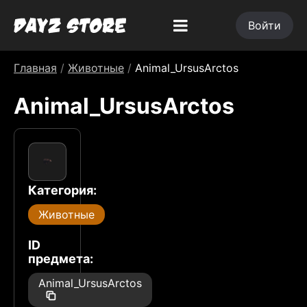
Войти
Главная
/
Животные
/
Animal_UrsusArctos
Animal_UrsusArctos
Категория:
Животные
ID
предмета:
Animal_UrsusArctos