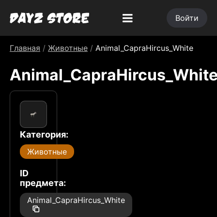
Войти
Главная
/
Животные
/
Animal_CapraHircus_White
Animal_CapraHircus_Whit
Категория:
Животные
ID
предмета:
Animal_CapraHircus_White