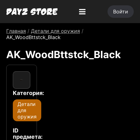
Войти
Главная
/
Детали для оружия
/
AK_WoodBttstck_Black
AK_WoodBttstck_Black
Категория:
Детали
для
оружия
ID
предмета: