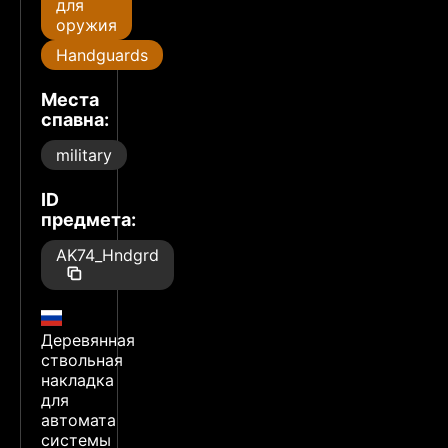
для
оружия
Handguards
Места
спавна:
military
ID
предмета:
AK74_Hndgrd
Деревянная
ствольная
накладка
для
автомата
системы