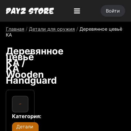
Войти
Главная
/
Детали для оружия
/
Деревянное цевьё
КА
Деревянное
цевьё
КА /
KA
Wooden
Handguard
Категория:
Детали